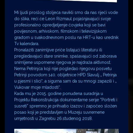
Mi ljudi prošlog stoljeća navikli smo da nas riječi vode
do slika, reći će Leon Rizmaul pojašnjavajući svoje
profesionalno opredjeljenje čovjeka koji se bavi
povijesnom, arhivskom, filmskom i televizijskom
građom u svakodnevnom poslu na HRT-u kao urednik
Tv kalendara.
Pronalaziti zanimljive priče listajući literaturu ili
pregledavajući stare snimke, spašavajući od zaborava
snimljene uspomene njegova je najdraža aktivnost.
Nema Petrinjca koji nije pogledao njegovu posvetu
Petrinji povodom 140. obljetnice HPD Slavulj „ Petrinja
u pjesmi i slici“, a sigurna sam da su mnogi zapazili i „
Vukovar moje mladosti“.
Kada mu je 2015. godine ponuđena suradnja u
Projektu Rekonstrukcija dokumentarne serije ”Portreti i
susreti” spremno je prihvatio izazov i započeo složen
posao koji je predstavljen u Muzeju suvremene
umjetnosti u Zagrebu 26.studenog 2018.