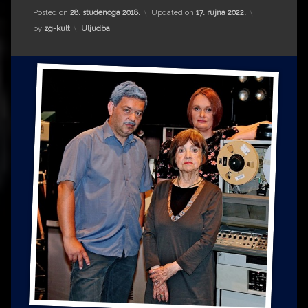
Impressum
Milenko Strižak
Posted on
28. studenoga 2018.
Updated on
17. rujna 2022.
Kategorije:
by
zg-kult
Uljudba
Drugi autori
Drugi autori
Matea Andrić
Ljiljana Lekanić-Kljaić
Željko Krznarić
Mario Lovreković
Miroslav Šantek