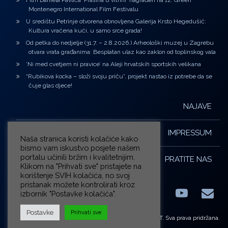
Film Daniela Pavlića ‘Prašina u vitrini’ nagrađen na 12. Green
Montenegro International Film Festivalu
U središtu Petrinje otvorena obnovljena Galerija Krsto Hegedušić:
Kultura vraćena kući, u samo srce grada!
Od petka do nedjelje (31.7. – 2.8.2026.) Arheološki muzej u Zagrebu
otvara vrata građanima: Besplatan ulaz kao zaklon od toplinskog vala
‘Ni med cvetjem ni pravice’ na Aleji hrvatskih sportskih velikana
“Rubikova kocka – složi svoju priču”, projekt nastao iz potrebe da se
čuje glas djece!
NAJAVE
IMPRESSUM
Naša stranica koristi kolačiće kako
bismo vam iskustvo posjete našem
portalu učinili bržim i kvalitetnijim.
PRATITE NAS
Klikom na "Prihvati sve" pristajete na
korištenje SVIH kolačića, no svoj
pristanak možete kontrolirati kroz
izbornik "Postavke kolačića".
Facebook
LinkedIn
YouTub
E-m
X.com
Postavke
Prihvati sve
© ZG-KULT. Sva prava pridržana.