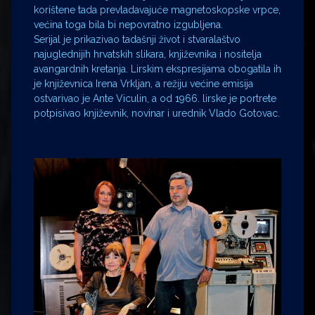
korištene tada prevladavajuće magnetoskopske vrpce,
većina toga bila bi nepovratno izgubljena.
Serijal je prikazivao tadašnji život i stvaralaštvo
najuglednijih hrvatskih slikara, književnika i nositelja
avangardnih kretanja. Lirskim ekspresijama obogatila ih
je književnica Irena Vrkljan, a režiju većine emisija
ostvarivao je Ante Viculin, a od 1966. lirske je portrete
potpisivao književnik, novinar i urednik Vlado Gotovac.