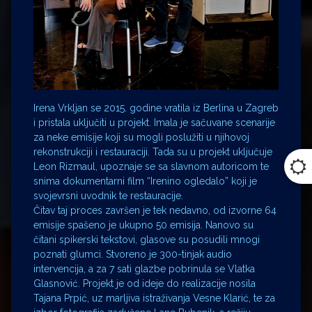
Irena Vrkljan se 2015. godine vratila iz Berlina u Zagreb
i pristala uključiti u projekt. Imala je sačuvane scenarije
za neke emisije koji su mogli poslužiti u njihovoj
rekonstrukciji i restauraciji. Tada su u projekt uključuje
Leon Rizmaul, upoznaje se sa slavnom autoricom te
snima dokumentarni film “Irenino ogledalo” koji je
svojevrsni uvodnik te restauracije.
Čitav taj proces završen je tek nedavno, od izvorne 64
emisije spašeno je ukupno 50 emisija. Nanovo su
čitani spikerski tekstovi, glasove su posudili mnogi
poznati glumci. Stvoreno je 300-tinjak audio
intervencija, a za 7 sati glazbe pobrinula se Vlatka
Glasnović. Projekt je od ideje do realizacije nosila
Tajana Prpić, uz marljiva istraživanja Vesne Klarić, te za