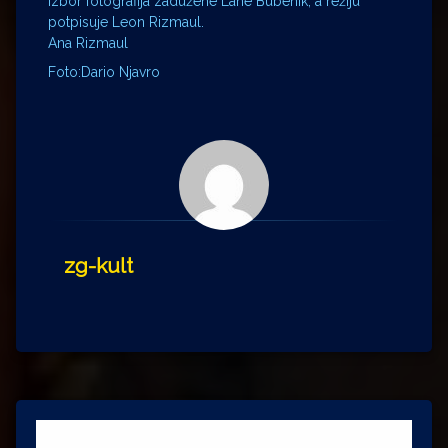
izbor fotografija zadužene Lane Bubenik, a režiju
potpisuje Leon Rizmaul.
Ana Rizmaul
Foto:Dario Njavro
zg-kult