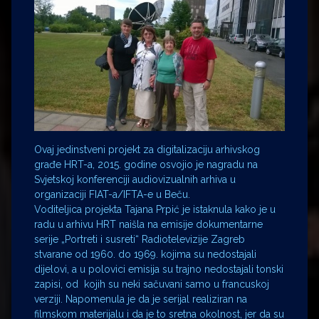
Ovaj jedinstveni projekt za digitalizaciju arhivskog
građe HRT-a, 2015. godine osvojio je nagradu na
Svjetskoj konferenciji audiovizualnih arhiva u
organizaciji FIAT-a/IFTA-e u Beču.
Voditeljica projekta Tajana Prpić je istaknula kako je u
radu u arhivu HRT naišla na emisije dokumentarne
serije „Portreti i susreti“ Radiotelevizije Zagreb
stvarane od 1960. do 1969. kojima su nedostajali
dijelovi, a u polovici emisija su trajno nedostajali tonski
zapisi, od kojih su neki sačuvani samo u francuskoj
verziji. Napomenula je da je serijal realiziran na
filmskom materijalu i da je to sretna okolnost, jer da su