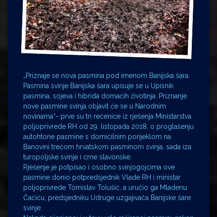
„Priznaje se nova pasmina pod imenom Banijska šara.
Pasmina svinje Banijska šara upisuje se u Upisnik
pasmina, sojeva i hibrida domaćih životinja. Priznanje
nove pasmine svinja objavit će se u Narodnim
novinama“- prve su tri rečenice iz rješenja Ministarstva
poljoprivrede RH od 29. listopada 2018. o proglašenju
autohtone pasmine s domicilnim porijeklom na
Banovini trećom hrvatskom pasminom svinja, sada iza
turopoljske svinje i crne slavonske.
Rješenje je potpisao i osobno svinjogojcima ove
pasmine donio potpredsjednik Vlade RH i ministar
poljoprivrede Tomislav Tolušić, a uručio ga Mladenu
Čačiću, predsjedniku Udruge uzgajivača Banijske šare
svinje.