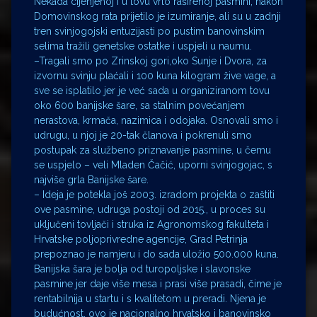
Nekada cijenjenoj i u tovu vrlo raširenoj pasmini, nakon
Domovinskog rata prijetilo je izumiranje, ali su u zadnji
tren svinjogojski entuzijasti po pustim banovinskim
selima tražili genetske ostatke i uspjeli u naumu.
–Tragali smo po Zrinskoj gori,oko Sunje i Dvora, za
izvornu svinju plaćali i 100 kuna kilogram žive vage, a
sve se isplatilo jer je već sada u organiziranom tovu
oko 600 banijske šare, sa stalnim povećanjem
nerastova, krmača, nazimica i odojaka. Osnovali smo i
udrugu, u njoj je 20-tak članova i pokrenuli smo
postupak za službeno priznavanje pasmine, u čemu
se uspjelo – veli Mladen Čačić, uporni svinjogojac, s
najviše grla Banijske šare.
– Ideja je potekla još 2003. izradom projekta o zaštiti
ove pasmine, udruga postoji od 2015., u proces su
uključeni tovljači i struka iz Agronomskog fakulteta i
Hrvatske poljoprivredne agencije, Grad Petrinja
prepoznao je namjeru i do sada uložio 500.000 kuna.
Banijska šara je bolja od turopoljske i slavonske
pasmine jer daje više mesa i prasi više prasadi, čime je
rentabilnija u startu i s kvalitetom u preradi. Njena je
budućnost, ovo je nacionalno hrvatsko i banovinsko