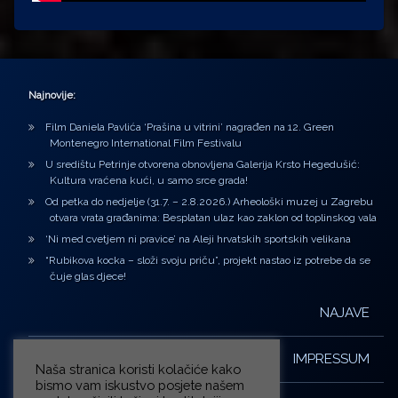
Najnovije:
Film Daniela Pavlića ‘Prašina u vitrini’ nagrađen na 12. Green
Montenegro International Film Festivalu
U središtu Petrinje otvorena obnovljena Galerija Krsto Hegedušić:
Kultura vraćena kući, u samo srce grada!
Od petka do nedjelje (31.7. – 2.8.2026.) Arheološki muzej u Zagrebu
otvara vrata građanima: Besplatan ulaz kao zaklon od toplinskog vala
‘Ni med cvetjem ni pravice’ na Aleji hrvatskih sportskih velikana
“Rubikova kocka – složi svoju priču”, projekt nastao iz potrebe da se
čuje glas djece!
NAJAVE
IMPRESSUM
Naša stranica koristi kolačiće kako
bismo vam iskustvo posjete našem