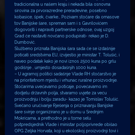
tradicionalna u našem kraju i nekada bila osnovna
sirovina za prvorazredne prerađevine, posebno
kobasice, špek, čvarke… Pozivam stočare da omasove
tov Banijske šare, spreman sam i s Gavrilovićem
dogovoriti i napraviti partnerske odnose, ovaj uzgoj
Grad će nastaviti novčano podupirati- rekao je D.
Dumbović.
Službeno priznata Banijska šara sada će se izdašnije
poticati sredstvima EU, izvijestio je ministar T. Tolušić, i
naveo podatak kako je novi iznos 2500 kuna po grlu
godišnje , umjesto dosadašnjih 1000 kuna.
– U agrarnoj politici sadašnje Vlade RH stočarstvo je
na prioritetnom mjestu i vrhunac ruralne proizvodnje.
Stočarima uvećavamo poticaje, povećavamo im
dodjelu državnih polja, stvaramo uvjete za veću
proizvodnju i bolju zaradu- kazao je Tomislav Tolušić.
Svečano uručivanje Rješenja o priznavanju Banijske
šare svinje organizirano je u domu u Srednjim
Mokricama, a prethodno je u tome selu
potpredsjednik Vlade i ministar poljoprivrede obišao
OPG Željka Horvata, koji u ekološkoj proizvodnji tovi i