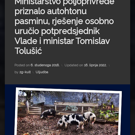
Ministarstvo poljoprivrede
Impressum
Milenko Strižak
priznalo autohtonu
Drugi autori
Drugi autori
pasminu, rješenje osobno
uručio potpredsjednik
Matea Andrić
Vlade i ministar Tomislav
Ljiljana Lekanić-Kljaić
Tolušić
Željko Krznarić
Posted on
6. studenoga 2018.
Updated on
16. lipnja 2022.
Kategorije:
by
zg-kult
Uljudba
Mario Lovreković
Miroslav Šantek