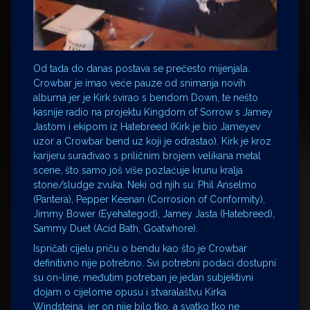
Od tada do danas postava se prečesto mijenjala.
Crowbar je imao veće pauze od snimanja novih
albuma jer je Kirk svirao s bendom Down, te nešto
kasnije radio na projektu Kingdom of Sorrow s Jamey
Jastom i ekipom iz Hatebreed (Kirk je bio Jameyev
uzor a Crowbar bend uz koji je odrastao). Kirk je kroz
karijeru surađivao s priličnim brojem velikana metal
scene, što samo još više pozlaćuje krunu kralja
stone/sludge zvuka. Neki od njih su: Phil Anselmo
(Pantera), Pepper Keenan (Corrosion of Conformity),
Jimmy Bower (Eyehategod), Jamey Jasta (Hatebreed),
Sammy Duet (Acid Bath, Goatwhore).
Ispričati cijelu priču o bendu kao što je Crowbar
definitivno nije potrebno. Svi potrebni podaci dostupni
su on-line, međutim potreban je jedan subjektivni
dojam o cijelome opusu i stvaralaštvu Kirka
Windsteina, jer on nije bilo tko, a svatko tko ne