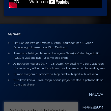
Najnovije:
Film Daniela Pavlića ‘Prašina u vitrini’ nagrađen na 12. Green
Montenegro International Film Festivalu
U središtu Petrinje otvorena obnovljena Galerija Krsto Hegedušić:
Kultura vraćena kući, u samo srce grada!
Od petka do nedjelje (31.7. – 2.8.2026.) Arheološki muzej u Zagrebu
otvara vrata građanima: Besplatan ulaz kao zaklon od toplinskog vala
‘Ni med cvetjem ni pravice’ na Aleji hrvatskih sportskih velikana
“Rubikova kocka – složi svoju priču”, projekt nastao iz potrebe da se
čuje glas djece!
NAJAVE
IMPRESSUM
Naša stranica koristi kolačiće kako