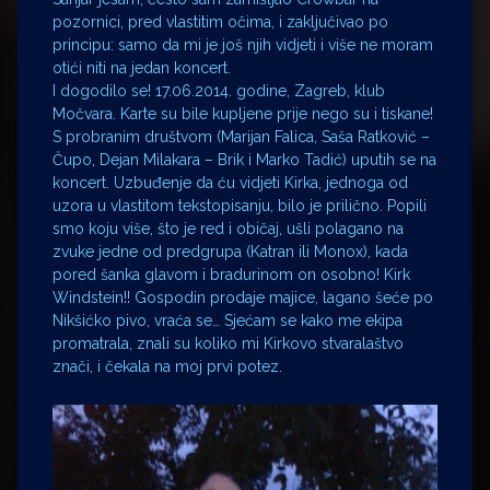
pozornici, pred vlastitim očima, i zaključivao po
principu: samo da mi je još njih vidjeti i više ne moram
otići niti na jedan koncert.
I dogodilo se! 17.06.2014. godine, Zagreb, klub
Močvara. Karte su bile kupljene prije nego su i tiskane!
S probranim društvom (Marijan Falica, Saša Ratković –
Čupo, Dejan Milakara – Brik i Marko Tadić) uputih se na
koncert. Uzbuđenje da ću vidjeti Kirka, jednoga od
uzora u vlastitom tekstopisanju, bilo je prilično. Popili
smo koju više, što je red i običaj, ušli polagano na
zvuke jedne od predgrupa (Katran ili Monox), kada
pored šanka glavom i bradurinom on osobno! Kirk
Windstein!! Gospodin prodaje majice, lagano šeće po
Nikšićko pivo, vraća se… Sjećam se kako me ekipa
promatrala, znali su koliko mi Kirkovo stvaralaštvo
znači, i čekala na moj prvi potez.