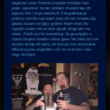
njega kao usran. Probrani izvadiše mobitele i kao
jedan „zapucaše“ na nas, jednako zbunjeni kao što
bijasmo Kirk i moja malenkost. Fotografiranje je
prebrzo završilo a ja nisam znao što reći čovjeku čiju
glazbu slušam od 1993. godine. Nisam imao što
izgubiti, ionako me se neće sjećati, stoga sam mu
rekao: „Thank you for everything.“, te ga poljubio u
svježe obrijanu (ionako) ćelavu glavu. Ne znam je li me
doživio, ali nije niti važno, jer kucnuli smo se bocama
Nikšićkog piva, pogledali u oči i to mi je bilo i više
nego dovoljno.