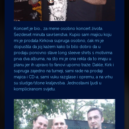
Koncert je bio… za mene osobno koncert života.
Šezdeset minuta savršenstva. Kupio sam majicu koju
mi je prodala Kirkova supruga osobno, čak mi je
dopustila da joj kažem kako bi bilo dobro da u
prodaju ponovno stave long sleeve shirts s motivima
prva dva albuma, na što mi je ona rekla da to imaju u
planu jer ih upravo to fanovi uporno traže. Dakle, Kirk i
supruga zajedno na turneji, sami rade na prodaji
majica i CD-a, sami vuku razglase i opremu, a na vrhu
su sludge/stone kraljevstva. Jednostavni ljudi u
kompliciranom svijetu.