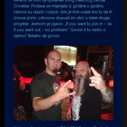
iskreno se bori za opstanak svog matičnog benda
Crowbar. Postava se mijenjala iz godine u godinu,
članovi su ulazili i izlazili, dok je Kirk uvijek bio tu da ih
iznova primi, odnosno dopusti im otići u neke druge
projekte. Jednom je izjavio: „If you want to join in – ok,
if you want out – no problem.“ Govori li to nešto o
njemu? Itekako da govori.