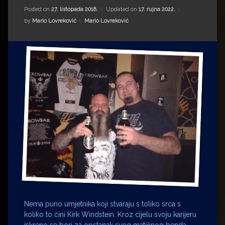
Impressum
Milenko Strižak
Posted on
27. listopada 2018.
Updated on
17. rujna 2022.
Kategorije:
by
Mario Lovreković
Mario Lovreković
Drugi autori
Drugi autori
Matea Andrić
Ljiljana Lekanić-Kljaić
Željko Krznarić
Mario Lovreković
Miroslav Šantek
Nema puno umjetnika koji stvaraju s toliko srca s
koliko to čini Kirk Windstein. Kroz cijelu svoju karijeru