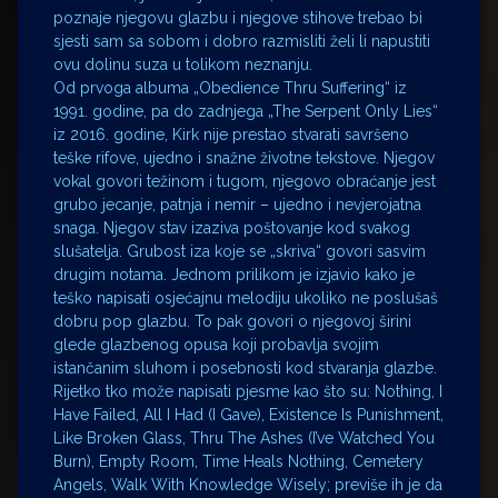
poznaje njegovu glazbu i njegove stihove trebao bi
sjesti sam sa sobom i dobro razmisliti želi li napustiti
ovu dolinu suza u tolikom neznanju.
Od prvoga albuma „Obedience Thru Suffering“ iz
1991. godine, pa do zadnjega „The Serpent Only Lies“
iz 2016. godine, Kirk nije prestao stvarati savršeno
teške rifove, ujedno i snažne životne tekstove. Njegov
vokal govori težinom i tugom, njegovo obraćanje jest
grubo jecanje, patnja i nemir – ujedno i nevjerojatna
snaga. Njegov stav izaziva poštovanje kod svakog
slušatelja. Grubost iza koje se „skriva“ govori sasvim
drugim notama. Jednom prilikom je izjavio kako je
teško napisati osjećajnu melodiju ukoliko ne poslušaš
dobru pop glazbu. To pak govori o njegovoj širini
glede glazbenog opusa koji probavlja svojim
istančanim sluhom i posebnosti kod stvaranja glazbe.
Rijetko tko može napisati pjesme kao što su: Nothing, I
Have Failed, All I Had (I Gave), Existence Is Punishment,
Like Broken Glass, Thru The Ashes (I’ve Watched You
Burn), Empty Room, Time Heals Nothing, Cemetery
Angels, Walk With Knowledge Wisely; previše ih je da