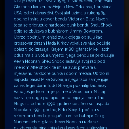
Kirk je rođen 14. travnja 1965. u Middlesexu, Engleska.
Glazbenu karijeru počinje u New Orleansu, Louisiana,
USA, gdje i danas živi. Svoj alat uzima u ruke 1985.
godine i svira u cover bendu Victorian Blitz. Nakon
toga se pridružuje hardcore punk bendu Shell Shock
gdje se zbližava s bubnjarom Jimmy Bowerom.
Ubrzo počinju mijenjati zvuk kojega opisuju kao
crossover thrash i tada Kirkov vokal sve više počinje
dolaziti do izražaja. Krajem 1988. gitarist Mike Hatch
oduzima si život, a umjesto njega bendu se pridružuje
Kevin Noonan. Shell Shock nastavlja svoj rad pod
imenom Aftershock, te im se zvuk pretvara u
mješavinu hardcore punka i doom metala. Ubrzo ih
napušta basist Mike Savoie, a njega tada zamjenjuje
danas legendarni Todd Strange poznatiji kao Sexy T.
Band još jednom mijenja ime u Wreqiuem. Niti taj
naziv nije dugo potrajao, bend mijenja ime u The
Slugs i sredinom 1990. godine konačno se raspada.
Napokon, 1991. godine, Kirk i Sexy T počinju s
reformom benda, priključuju im se bubnjar Craig
Nunenmacher, gitarist Kevin Noonan i rađa se
glazbena skupina koja dan danas šeće kraljevskim