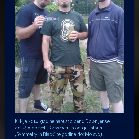
Kirk je 2014. godine napustio bend Down jer se
odlučio posvetiti Crowbaru, stoga je i album
„Symmetry In Black“ te godine doživio svoju