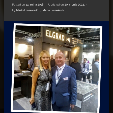
Impressum
Milenko Strižak
Posted on
14. rujna 2018.
Updated on
20. srpnja 2022.
Kategorije:
by
Mario Lovreković
Mario Lovreković
Drugi autori
Drugi autori
Matea Andrić
Ljiljana Lekanić-Kljaić
Željko Krznarić
Mario Lovreković
Miroslav Šantek