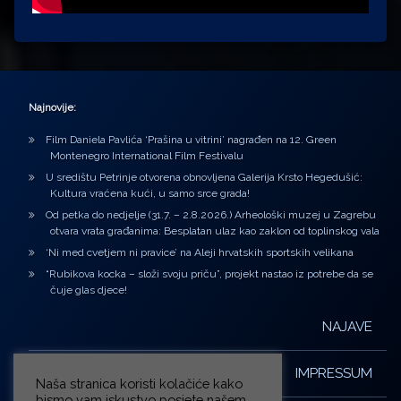
Najnovije:
Film Daniela Pavlića ‘Prašina u vitrini’ nagrađen na 12. Green
Montenegro International Film Festivalu
U središtu Petrinje otvorena obnovljena Galerija Krsto Hegedušić:
Kultura vraćena kući, u samo srce grada!
Od petka do nedjelje (31.7. – 2.8.2026.) Arheološki muzej u Zagrebu
otvara vrata građanima: Besplatan ulaz kao zaklon od toplinskog vala
‘Ni med cvetjem ni pravice’ na Aleji hrvatskih sportskih velikana
“Rubikova kocka – složi svoju priču”, projekt nastao iz potrebe da se
čuje glas djece!
NAJAVE
IMPRESSUM
Naša stranica koristi kolačiće kako
bismo vam iskustvo posjete našem